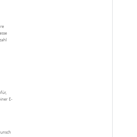
hre
esse
zahl
für,
iner E-
wunsch