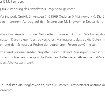
r E-Mail senden.
ung zur Zusendung des Newsletters umgehend gelöscht.
s Mailingwork GmbH, Birkenweg 7, 09569 Oederan (»Mailingwork«). Die E-
den in unserem Auftrag auf den Servern von Mailingwork in Deutschland
d und zur Auswertung der Newsletter in unserem Auftrag. Wir haben daz
ossen. Durch diesen Vertrag versichert Mailingwork, dass sie die Daten i
en und den Schutz der Rechte der betroffenen Person gewährleisten.
fassend vor unerlaubten Zugriffen geschützt sind. Mailingwork selbst nut
t anzuschreiben oder gibt die Daten an Dritte weiter. Als seriöser E-Mail-
rs Alliance zertifiziert.
Journalisten die Möglichkeit an, sich für unseren Presseverteiler anzumeld
orderlich: