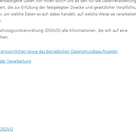
nbezogene Daten von Ihnen durch uns als den für die Datenverarbeitun
®
ert, die zur Erfüllung der festgelegten Zwecke und gesetzlicher Verpflich
er, um welche Daten es sich dabei handelt, auf welche Weise sie verarbeitet
n.
chutzgrundverordnung (DSGVO) alle Informationen, die sich auf eine
iehen.
antwortlichen sowie des betrieblichen Datenschutzbeauftragten
der Verarbeitung
1 DSGVO