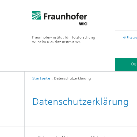
Fraunhofer-Institut für Holzforschung
Fraun
Wilhelm-Klauditz-Institut WKI
ÜB
Startseite
Datenschutzerklärung
ÜBER UNS
FACHBEREICHE
Datenschutzerklärung
PROFIL
PROFIL
®
PROFIL
PROFIL