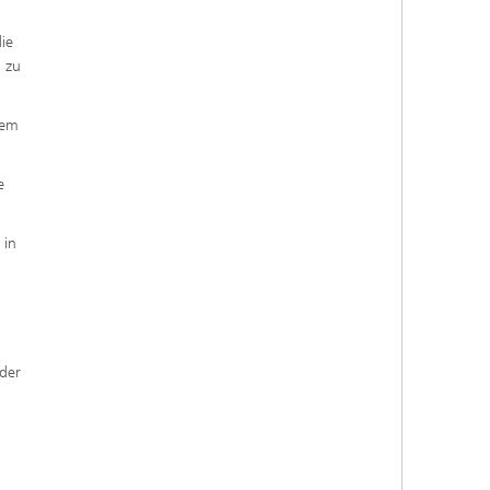
ie
n zu
dem
e
 in
 der