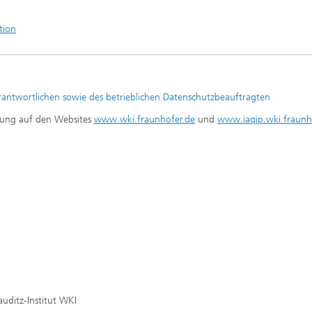
tion
antwortlichen sowie des betrieblichen Datenschutzbeauftragten
itung auf den Websites
www.wki.fraunhofer.de
und
www.iaqip.wki.fraunh
auditz-Institut WKI