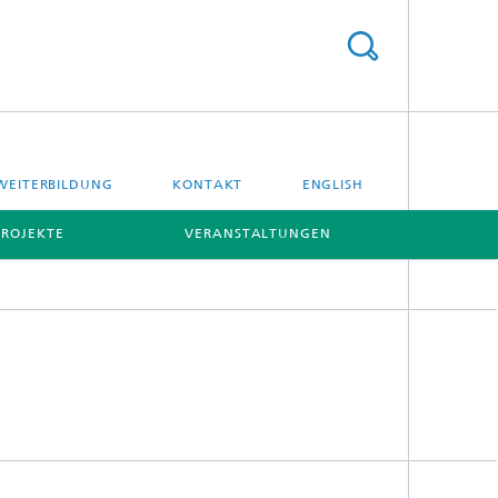
WEITERBILDUNG
KONTAKT
ENGLISH
PROJEKTE
VERANSTALTUNGEN
[X]
[X]