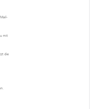
Mail-
u mit
m
zt die
en.