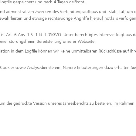
ogfile gespeichert und nach 4 Tagen gelöscht.
und administrativen Zwecken des Verbindungsaufbaus und -stabilität, um d
ewährleisten und etwaige rechtswidrige Angriffe hierauf notfalls verfolge
st Art. 6 Abs. 1 S. 1 lit. f DSGVO. Unser berechtigtes Interesse folgt aus 
einer störungsfreien Bereitstellung unserer Webseite.
ation in dem Logfile können wir keine unmittelbaren Rückschlüsse auf Ihr
Cookies sowie Analysedienste ein. Nähere Erläuterungen dazu erhalten Sie
, um die gedruckte Version unseres Jahresberichts zu bestellen. Im Rahmen