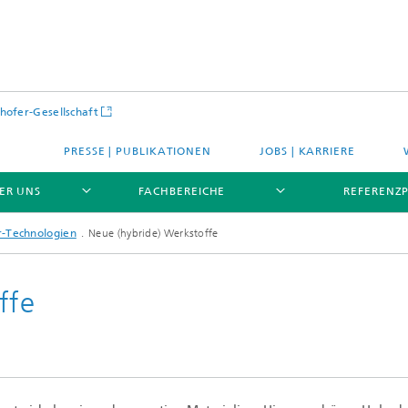
hofer-Gesellschaft
PRESSE | PUBLIKATIONEN
JOBS | KARRIERE
ER UNS
FACHBEREICHE
REFERENZ
r-Technologien
Neue (hybride) Werkstoffe
ffe
PROFIL