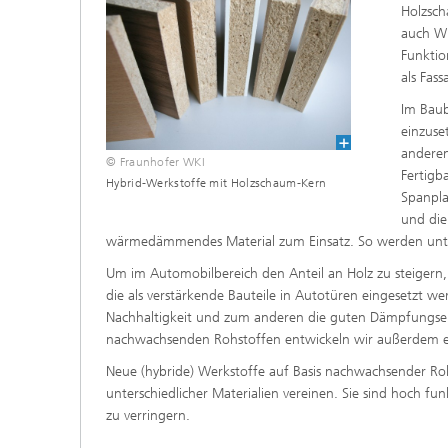
Holzsch
auch WP
Funktio
als Fas
Im Baub
einzuse
anderen
© Fraunhofer WKI
Fertigb
Hybrid-Werkstoffe mit Holzschaum-Kern
Spanpla
und die
wärmedämmendes Material zum Einsatz. So werden unte
Um im Automobilbereich den Anteil an Holz zu steigern, 
die als verstärkende Bauteile in Autotüren eingesetzt w
Nachhaltigkeit und zum anderen die guten Dämpfungseig
nachwachsenden Rohstoffen entwickeln wir außerdem ei
Neue (hybride) Werkstoffe auf Basis nachwachsender Rohs
unterschiedlicher Materialien vereinen. Sie sind hoch fu
zu verringern.