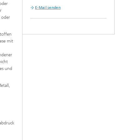
 oder
E-Mail senden
r
e oder
toffen
ese mit
undener
wicht
es und
etall,
ßabdruck