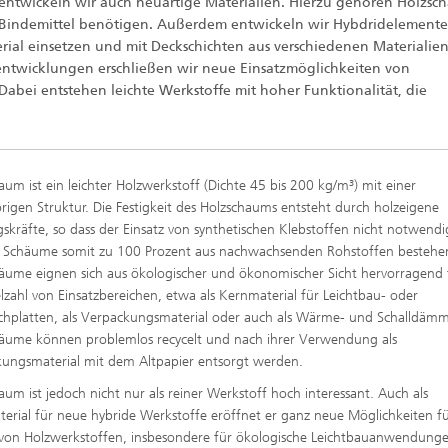
ntwickeln wir auch neuartige Materialien. Hierzu gehören Holzsc
®
e Bindemittel benötigen. Außerdem entwickeln wir Hybdridelemente
rial einsetzen und mit Deckschichten aus verschiedenen Materialie
ntwicklungen erschließen wir neue Einsatzmöglichkeiten von
abei entstehen leichte Werkstoffe mit hoher Funktionalität, die
aum ist ein leichter Holzwerkstoff (Dichte 45 bis 200 kg/m³) mit einer
rigen Struktur. Die Festigkeit des Holzschaums entsteht durch holzeigene
skräfte, so dass der Einsatz von synthetischen Klebstoffen nicht notwendig
 Schäume somit zu 100 Prozent aus nachwachsenden Rohstoffen bestehe
äume eignen sich aus ökologischer und ökonomischer Sicht hervorragend 
elzahl von Einsatzbereichen, etwa als Kernmaterial für Leichtbau- oder
hplatten, als Verpackungsmaterial oder auch als Wärme- und Schalldäm
äume können problemlos recycelt und nach ihrer Verwendung als
ungsmaterial mit dem Altpapier entsorgt werden.
aum ist jedoch nicht nur als reiner Werkstoff hoch interessant. Auch als
erial für neue hybride Werkstoffe eröffnet er ganz neue Möglichkeiten f
 von Holzwerkstoffen, insbesondere für ökologische Leichtbauanwendunge