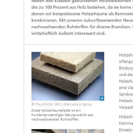
Neben den klassisch gebundenen Holzwerkstoffen e
die zu 100 Prozent aus Holz bestehen, da sie kein
denen wir beispielsweise Holzschäume als Kernmate
kombinieren. Mit unseren zukunftsweisenden Neue
nachwachsenden Rohstoffen für diverse Branchen. D
wirtschaftlich äußerst interessant sind.
Holzsch
offenpo
Bindung
und die
Holzsch
eine Vi
Sandwic
Holzsch
© Fraunhofer WKI | Manuela Lingnau
Verpack
Diese Holzschaumplatte ist ein
hundertprozentiges Naturprodukt aus
Holzsch
nachwachsenden Rohstoffen.
Kernmat
Einsatz