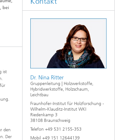
Kontakt
häume,
®
WKI | AKADEMIE
, bei
n
 ist
Dr. Nina Ritter
n.
Gruppenleitung | Holzwerkstoffe,
für
Hybridwerkstoffe, Holzschaum,
Leichtbau
mung.
Fraunhofer-Institut für Holzforschung -
Wilhelm-Klauditz-Institut WKI
Riedenkamp 3
38108 Braunschweig
Telefon +49 531 2155-353
ür den
n. Der
Mobil +49 151 12644139