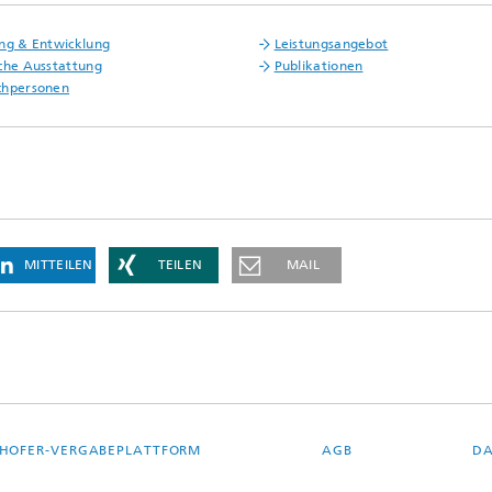
ng & Entwicklung
Leistungsangebot
che Ausstattung
Publikationen
chpersonen
MITTEILEN
TEILEN
MAIL
HOFER-VERGABEPLATTFORM
AGB
DA