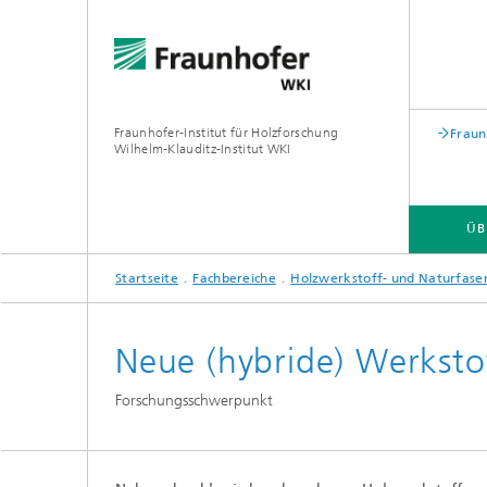
Fraunhofer-Institut für Holzforschung
Fraun
Wilhelm-Klauditz-Institut WKI
ÜB
Startseite
Fachbereiche
Holzwerkstoff- und Naturfase
ÜBER UNS
FACHBEREICHE
Neue (hybride) Werksto
PROFIL
PROFIL
Forschungsschwerpunkt
®
PROFIL
PROFIL