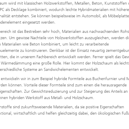
aum wird mit klassischen Holzwerkstoffen, Metallen, Beton, Kunststoffen
C als Decklage kombiniert, wodurch leichte Hybridmaterialien mit höhere
nalität entstehen. Sie können beispielsweise im Automobil, als Möbelplatt
sadenelement eingesetzt werden.
ereich ist das Bestreben sehr hoch, Materialien aus nachwachsenden Rohs
tzen. Um gewisse Nachteile von Holzwerkstoffen auszugleichen, werden di
 Materialien wie Beton kombiniert, um leicht zu verarbeitende
auelemente zu konstruieren. Denkbar ist der Einsatz neuartig zementgeb
tten, die in unserem Fachbereich entwickelt werden. Ferner spielt das Ge
 Wärmedämmung eine große Rolle. Hier kommt der Holzschaum als leicht
rschiedliche Systeme an Sandwichelementen entwickelt.
entwickeln wir in zum Beispiel hybride Formteile aus Buchenfurnier und M
erden können. Vorteile dieser Formteile sind zum einen die herausragende
enschaften. Zur Gewichtsreduzierung und zur Steigerung des Anteils an
nen hybriden Werkstoff aus Metall- und Holzschaum.
toffe sind zukunftsweisende Materialien, da sie positive Eigenschaften
nktional, wirtschaftlich und helfen gleichzeitig dabei, den ökologischen Fu