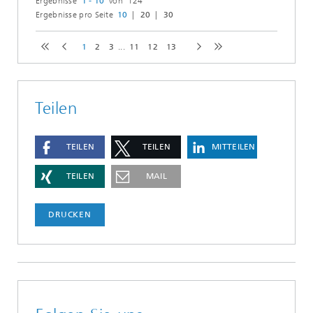
Ergebnisse
1 - 10
von 124
Ergebnisse pro Seite
10
20
30
1
2
3
...
11
12
13
Teilen
TEILEN
TEILEN
MITTEILEN
TEILEN
MAIL
DRUCKEN