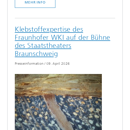
MEHR INFO
Klebstoffexpertise des
Fraunhofer WKI auf der Bühne
des Staatstheaters
Braunschweig
Presseinformation
/
09. April 2026