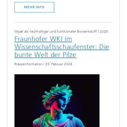
MEHR INFO
Myzel als nachhaltiger und funktionaler Biowerkstoff
/
2026
Fraunhofer WKI im
Wissenschaftsschaufenster: Die
bunte Welt der Pilze
Presseinformation
/
23. Februar 2026