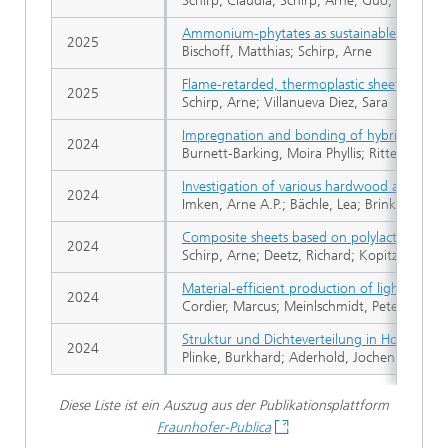
Schirp, Claudia; Schirp, Arne; Guo, Xueqi
Ammonium-phytates as sustainable and high
2025
Bischoff, Matthias; Schirp, Arne
Flame-retarded, thermoplastic sheets for h
2025
Schirp, Arne; Villanueva Diez, Sara
Impregnation and bonding of hybrid wood-b
2024
Burnett-Barking, Moira Phyllis; Ritter, Nina; 
Investigation of various hardwood and softw
2024
Imken, Arne A.P.; Bächle, Lea; Brinker, Sasc
Composite sheets based on polylactic acid 
2024
Schirp, Arne; Deetz, Richard; Kopitzky, Rodi
Material-efficient production of lightweig
2024
Cordier, Marcus; Meinlschmidt, Peter; Kharaz
Struktur und Dichteverteilung in Holzpartik
2024
Plinke, Burkhard; Aderhold, Jochen
Diese Liste ist ein Auszug aus der Publikationsplattform
Fraunhofer-Publica