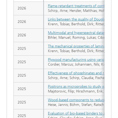
Flame-retardant treatments of continuous fl
2026
Schirp, Arne; Henzler, Matthias; Hohenhoff,
Links between the quality of Douglas fir saw
2026
Krenn, Tobias; Berthold, Dirk; Ritter, Nina; 
Multimodal and hyperspectral dataset for se
2026
Bihler, Manuel; Roming, Lukas; Cibiraite-Luk
The mechanical properties of laminated ven
2025
Krenn, Tobias; Berthold, Dirk; Ritter, Nina; 
Plywood manufacturing using various combi
2025
Cordier, Marcus; Johannsen, Nils; Kietz, Bett
Effectiveness of phosphinates and radiation 
2025
Schirp, Arne; Schirp, Claudia; Fischer, Dirk;
Positrons as microprobes to study water-dep
2025
Majstorovic, Filip; Hirschmann, Erik; Butter
Wood-based components to reduce the carb
2025
Heise, Jannis; Böhm, Stefan; Ratsch, Nils; K
Evaluation of bio-based binders to achieve 
2025