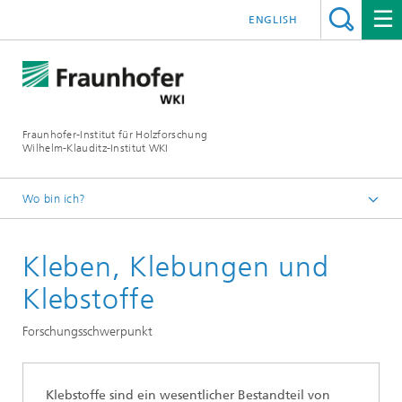
ENGLISH
Fraunhofer-Institut für Holzforschung
Wilhelm-Klauditz-Institut WKI
Wo bin ich?
Startseite
Kleben, Klebungen und
Fachbereiche
Qualitätsprüfung und -bewertung
Klebstoffe
Forschung und Entwicklung
Forschungsschwerpunkt
Klebstoffe sind ein wesentlicher Bestandteil von