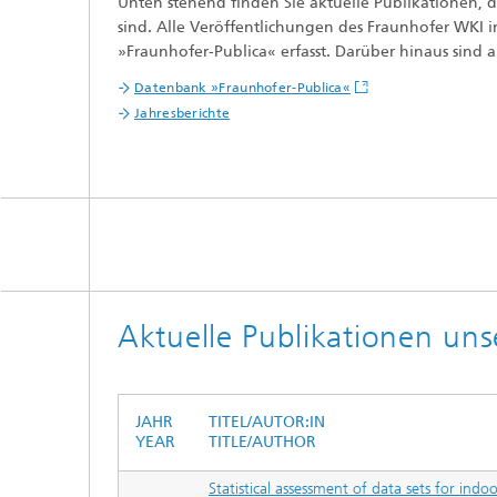
Unten stehend finden Sie aktuelle Publikationen, 
sind. Alle Veröffentlichungen des Fraunhofer WKI i
»Fraunhofer-Publica« erfasst. Darüber hinaus sind a
Datenbank »Fraunhofer-Publica«
Jahresberichte
Aktuelle Publikationen uns
JAHR
TITEL/AUTOR:IN
YEAR
TITLE/AUTHOR
Statistical assessment of data sets for ind