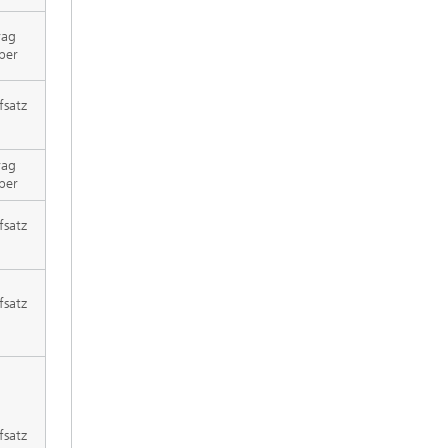
rag
per
fsatz
rag
per
fsatz
fsatz
fsatz