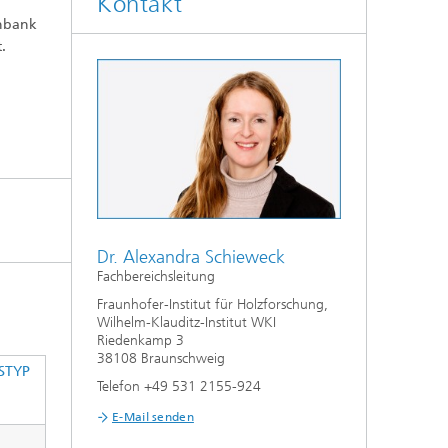
Kontakt
®
WKI | AKADEMIE
enbank
.
Dr. Alexandra Schieweck
Fachbereichsleitung
Fraunhofer-Institut für Holzforschung,
Wilhelm-Klauditz-Institut WKI
Riedenkamp 3
38108 Braunschweig
STYP
Telefon +49 531 2155-924
E-Mail senden