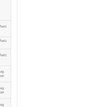
fsatz
fsatz
fsatz
rag
per
rag
per
rag