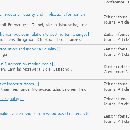
Conference Pa
 on indoor air quality, and implications for human
Zeitschriftenau
Journal Article
noli, Emmanuelle; Täubel, Martin; Morawska, Lidia
f human bodies in relation to postmortem changes
Zeitschriftenau
t, Jens; Birngruber, Christoph; Holz, Franziska
Journal Article
ntilation and indoor air quality
Zeitschriftenau
unga
Journal Article
s in European swimming pools
Konferenzbeit
en, Camilla; Morawska, Lidia; Castagnoli,
Conference Pa
 of indoor surfaces
Zeitschriftenau
althammer, Tunga; Morawska, Lidia; Salonen, Heidi
Journal Article
air quality
Zeitschriftenau
Journal Article
ormaldehyde emissions from wood-based materials to
Zeitschriftenau
Journal Article