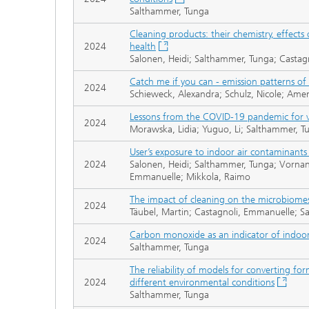
Salthammer, Tunga
Cleaning products: their chemistry, effects
2024
health
Salonen, Heidi; Salthammer, Tunga; Castag
Catch me if you can - emission patterns o
2024
Schieweck, Alexandra; Schulz, Nicole; Amend
Lessons from the COVID-19 pandemic for ve
2024
Morawska, Lidia; Yuguo, Li; Salthammer, T
User’s exposure to indoor air contaminant
2024
Salonen, Heidi; Salthammer, Tunga; Vornan
Emmanuelle; Mikkola, Raimo
The impact of cleaning on the microbiomes
2024
Täubel, Martin; Castagnoli, Emmanuelle; S
Carbon monoxide as an indicator of indoor 
2024
Salthammer, Tunga
The reliability of models for converting f
2024
different environmental conditions
Salthammer, Tunga