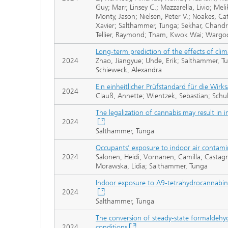
Guy; Marr, Linsey C.; Mazzarella, Livio; Meli
Monty, Jason; Nielsen, Peter V.; Noakes, Ca
Xavier; Salthammer, Tunga; Sekhar, Chandra;
Tellier, Raymond; Tham, Kwok Wai; Wargoc
Long-term prediction of the effects of cli
2024
Zhao, Jiangyue; Uhde, Erik; Salthammer, Tun
Schieweck, Alexandra
Ein einheitlicher Prüfstandard für die Wirk
2024
Clauß, Annette; Wientzek, Sebastian; Schu
The legalization of cannabis may result in
2024
Salthammer, Tunga
Occupants’ exposure to indoor air contamin
2024
Salonen, Heidi; Vornanen, Camilla; Castag
Morawska, Lidia; Salthammer, Tunga
Indoor exposure to Δ9-tetrahydrocannabin
2024
Salthammer, Tunga
The conversion of steady-state formaldehyd
2024
conditions