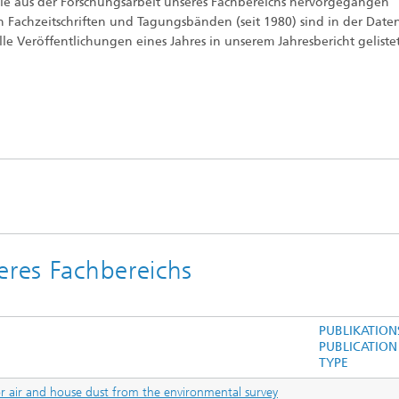
die aus der Forschungsarbeit unseres Fachbereichs hervorgegangen
®
n Fachzeitschriften und Tagungsbänden (seit 1980) sind in der Dat
lle Veröffentlichungen eines Jahres in unserem Jahresbericht gelistet
eres Fachbereichs
PUBLIKATION
PUBLICATION
TYPE
oor air and house dust from the environmental survey