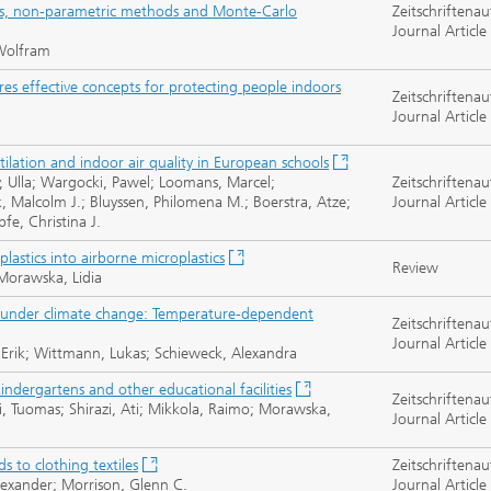
sis, non-parametric methods and Monte-Carlo
Zeitschriftenau
Journal Article
 Wolfram
res effective concepts for protecting people indoors
Zeitschriftenau
Journal Article
ilation and indoor air quality in European schools
 Ulla; Wargocki, Pawel; Loomans, Marcel;
Zeitschriftenau
 Malcolm J.; Bluyssen, Philomena M.; Boerstra, Atze;
Journal Article
fe, Christina J.
plastics into airborne microplastics
Review
Morawska, Lidia
g under climate change: Temperature-dependent
Zeitschriftenau
Journal Article
Erik; Wittmann, Lukas; Schieweck, Alexandra
ndergartens and other educational facilities
Zeitschriftenau
i, Tuomas; Shirazi, Ati; Mikkola, Raimo; Morawska,
Journal Article
 to clothing textiles
Zeitschriftenau
exander; Morrison, Glenn C.
Journal Article