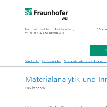
Fraunhofer-Institut für Holzforschung
Fraun
Wilhelm-Klauditz-Institut WKI
ÜB
Startseite
Fachbereiche
Materialanalytik und Innenluf
ÜBER UNS
FACHBEREICHE
Materialanalytik und I
PROFIL
PROFIL
Publikationen
®
PROFIL
PROFIL