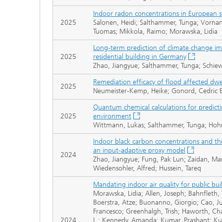
Indoor radon concentrations in European s
2025
Salonen, Heidi; Salthammer, Tunga; Vornan
Tuomas; Mikkola, Raimo; Morawska, Lidia
Long-term prediction of climate change imp
2025
residential building in Germany
Zhao, Jiangyue; Salthammer, Tunga; Schiew
Remediation efficacy of flood affected dwel
2025
Neumeister-Kemp, Heike; Gonord, Cedric E
Quantum chemical calculations for predicti
2025
environment
Wittmann, Lukas; Salthammer, Tunga; Ho
Indoor black carbon concentrations and thei
an input-adaptive proxy model
2024
Zhao, Jiangyue; Fung, Pak Lun; Zaidan, Ma
Wiedensohler, Alfred; Hussein, Tareq
Mandating indoor air quality for public bui
Morawska, Lidia; Allen, Joseph; Bahnfleth, 
Boerstra, Atze; Buonanno, Giorgio; Cao, Ju
Francesco; Greenhalgh, Trish; Haworth, Char
2024
L.; Kennedy, Amanda; Kumar, Prashant; Kurn