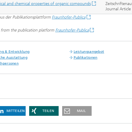
ical and chemical properties of organic compounds
Zeitschriftenau
Journal Article
 aus der Publikationsplattform
Fraunhofer-Publica
d from the publication platform
Fraunhofer-Publica
ng & Entwicklung
Leistungsangebot
che Ausstattung
Publikationen
chpersonen
MITTEILEN
TEILEN
MAIL