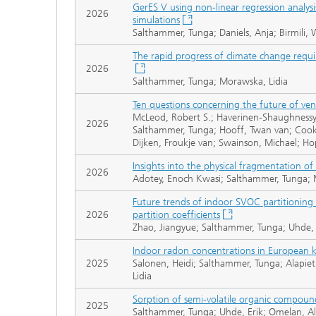
GerES V using non-linear regression analy
2026
simulations
Salthammer, Tunga; Daniels, Anja; Birmili,
The rapid progress of climate change requi
2026
Salthammer, Tunga; Morawska, Lidia
Ten questions concerning the future of vent
McLeod, Robert S.; Haverinen-Shaughnessy,
2026
Salthammer, Tunga; Hooff, Twan van; Cook,
Dijken, Froukje van; Swainson, Michael; Hop
Insights into the physical fragmentation of 
2026
Adotey, Enoch Kwasi; Salthammer, Tunga; 
Future trends of indoor SVOC partitionin
2026
partition coefficients
Zhao, Jiangyue; Salthammer, Tunga; Uhde, 
Indoor radon concentrations in European ki
2025
Salonen, Heidi; Salthammer, Tunga; Alapiet
Lidia
Sorption of semi-volatile organic compounds
2025
Salthammer, Tunga; Uhde, Erik; Omelan, Al