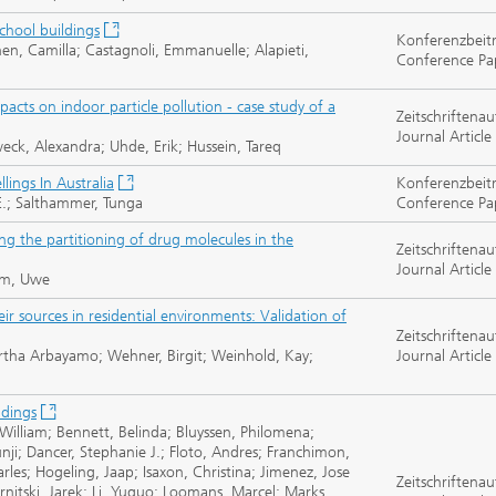
chool buildings
Konferenzbeit
en, Camilla; Castagnoli, Emmanuelle; Alapieti,
Conference Pa
acts on indoor particle pollution - case study of a
Zeitschriftenau
Journal Article
eck, Alexandra; Uhde, Erik; Hussein, Tareq
lings In Australia
Konferenzbeit
.; Salthammer, Tunga
Conference Pa
ng the partitioning of drug molecules in the
Zeitschriftenau
Journal Article
hm, Uwe
r sources in residential environments: Validation of
Zeitschriftenau
rtha Arbayamo; Wehner, Birgit; Weinhold, Kay;
Journal Article
ldings
William; Bennett, Belinda; Bluyssen, Philomena;
nji; Dancer, Stephanie J.; Floto, Andres; Franchimon,
les; Hogeling, Jaap; Isaxon, Christina; Jimenez, Jose
Zeitschriftenau
itski, Jarek; Li, Yuguo; Loomans, Marcel; Marks,