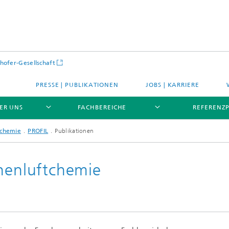
hofer-Gesellschaft
PRESSE | PUBLIKATIONEN
JOBS | KARRIERE
ER UNS
FACHBEREICHE
REFERENZ
tchemie
PROFIL
Publikationen
nnenluftchemie
PROFIL