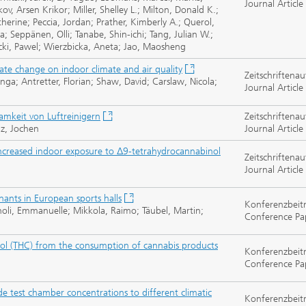
Journal Article
kov, Arsen Krikor; Miller, Shelley L.; Milton, Donald K.;
therine; Peccia, Jordan; Prather, Kimberly A.; Querol,
 Seppänen, Olli; Tanabe, Shin-ichi; Tang, Julian W.;
ki, Pawel; Wierzbicka, Aneta; Jao, Maosheng
mate change on indoor climate and air quality
Zeitschriftenau
ga; Antretter, Florian; Shaw, David; Carslaw, Nicola;
Journal Article
samkeit von Luftreinigern
Zeitschriftenau
lz, Jochen
Journal Article
 increased indoor exposure to Δ9-tetrahydrocannabinol
Zeitschriftenau
Journal Article
ants in European sports halls
Konferenzbeit
noli, Emmanuelle; Mikkola, Raimo; Täubel, Martin;
Conference Pa
ol (THC) from the consumption of cannabis products
Konferenzbeit
Conference Pa
e test chamber concentrations to different climatic
Konferenzbeit