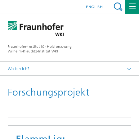
ENGLISH
Fraunhofer-Institut für Holzforschung
Wilhelm-Klauditz-Institut WKI
Wo bin ich?
Startseite
Forschungsprojekt
Referenzprojekte