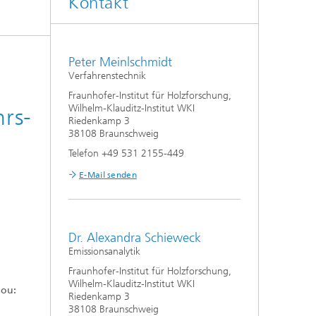
Kontakt
®
WKI | AKADEMIE
Peter Meinlschmidt
Verfahrenstechnik
Fraunhofer-Institut für Holzforschung,
Wilhelm-Klauditz-Institut WKI
rs-
Riedenkamp 3
38108 Braunschweig
Telefon +49 531 2155-449
E-Mail senden
Dr. Alexandra Schieweck
Emissionsanalytik
Fraunhofer-Institut für Holzforschung,
Wilhelm-Klauditz-Institut WKI
lou:
Riedenkamp 3
38108 Braunschweig