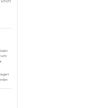
 Schicht
üssen
hicht
e
eigert
erden.