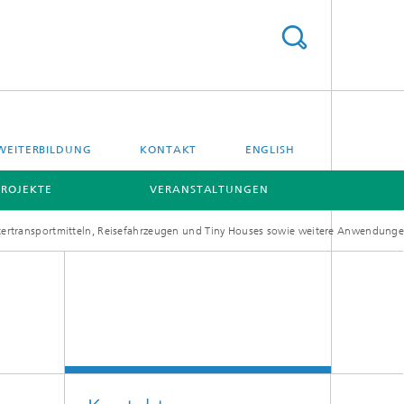
WEITERBILDUNG
KONTAKT
ENGLISH
PROJEKTE
VERANSTALTUNGEN
ütertransportmitteln, Reisefahrzeugen und Tiny Houses sowie weitere Anwendung
[X]
[X]