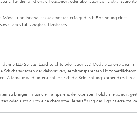
aterial für die funktionale Heizschicht oder aber auch als halbtransparente
en Möbel- und Innenausbauelementen erfolgt durch Einbindung eines
owie eines Fahrzeugteile-Herstellers.
h dünne LED-Stripes, Leuchtdrähte oder auch LED-Module zu erreichen, m
le Schicht zwischen der dekorativen, semitransparenten Holzoberflächensc
. Alternativ wird untersucht, ob sich die Beleuchtungskörper direkt in di
en zu bringen, muss die Transparenz der obersten Holzfurnierschicht gest
arten oder auch durch eine chemische Herauslösung des Lignins erreicht w