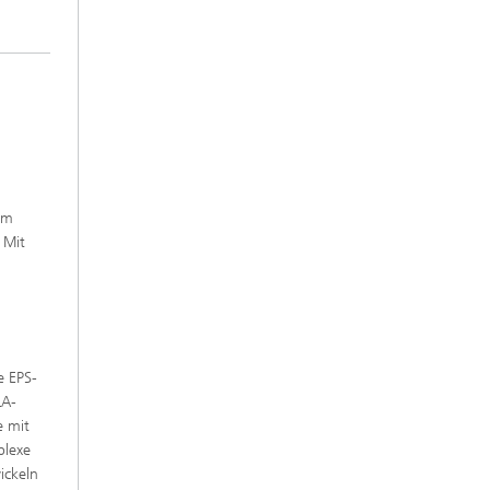
em
 Mit
e EPS-
LA-
e mit
plexe
ickeln