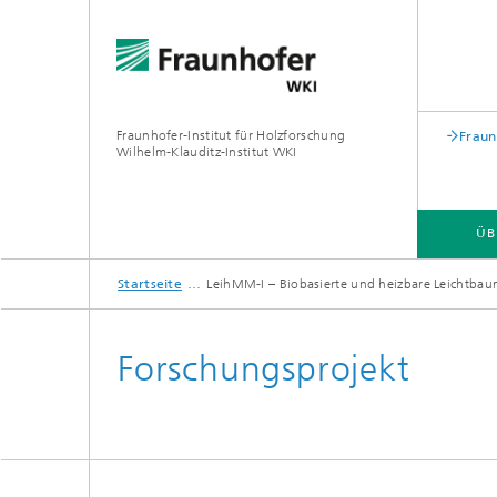
Fraunhofer-Institut für Holzforschung
Fraun
Wilhelm-Klauditz-Institut WKI
ÜB
Startseite
LeihMM-I – Biobasierte und heizbare Leichtba
ÜBER UNS
FACHBEREICHE
Forschungsprojekt
PROFIL
PROFIL
®
PROFIL
PROFIL