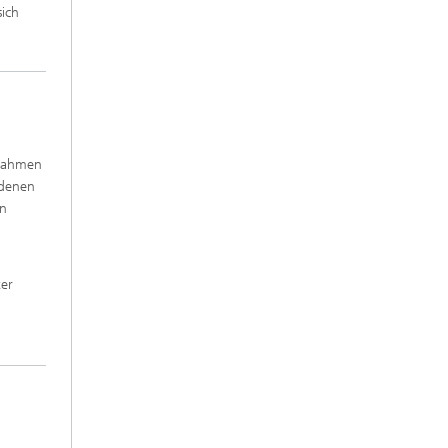
ich
 Rahmen
 denen
en
ter