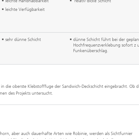
leichte Handhabbarkeit
relativ dicke Schicht
leichte Verfügbarkeit
sehr dünne Schicht
dünne Schicht führt bei der gepla
Hochfrequenzverklebung sofort z
Funkenüberschlag.
rd in die oberste Klebstofffuge der Sandwich-Deckschicht eingebracht. Ob d
men des Projekts untersucht.
horn, aber auch dauerhafte Arten wie Robinie, werden als Sichtfurnier