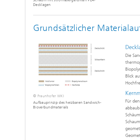
Schaum mit strohfasergefüllten PLA-
Decklagen
Grundsätzlicher Materiala
Deckl
Die San
thermop
Biopoly
Blick au
Hochfre
Kernm
© Fraunhofer WKI
Für den
Aufbauprinzip des heizbaren Sandwich-
Bioverbundmaterials
abbauba
Schäume
Schaum«
geometr
Geometr