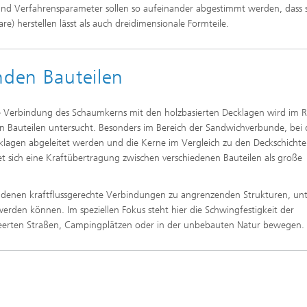
nd Verfahrensparameter sollen so aufeinander abgestimmt werden, dass s
e) herstellen lässt als auch dreidimensionale Formteile.
nden Bauteilen
e Verbindung des Schaumkerns mit den holzbasierten Decklagen wird im
en Bauteilen untersucht. Besonders im Bereich der Sandwichverbunde, bei
Decklagen abgeleitet werden und die Kerne im Vergleich zu den Deckschicht
et sich eine Kraftübertragung zwischen verschiedenen Bauteilen als große
 denen kraftflussgerechte Verbindungen zu angrenzenden Strukturen, un
erden können. Im speziellen Fokus steht hier die Schwingfestigkeit der
teerten Straßen, Campingplätzen oder in der unbebauten Natur bewegen.