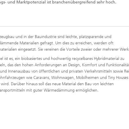
s- und Marktpotenzial ist branchenübergreifend sehr hoch.
zeugbau und in der Bauindustrie sind leichte, platzsparende und
mmende Materialien gefragt. Um dies zu erreichen, werden oft
aterialien eingesetzt. Sie vereinen die Vorteile zweier oder mehrerer Werk
iel ist es, ein biobasiertes und hochwertig recycelbares Hybridmaterial zu
eln, das den hohen Anforderungen an Design, Komfort und Funktionalitä
und Innenausbau von öffentlichen und privaten Verkehrsmitteln sowie Rei
hnfahrzeugen wie Caravans, Wohnwagen, Mobilheimen und Tiny Houses
 wird. Darüber hinaus soll das neue Material den Bau von leichten
ransportmitteln mit guter Wärmedämmung ermöglichen.