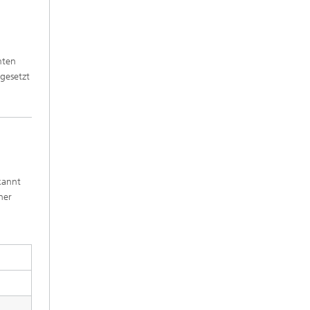
mten
ngesetzt
kannt
her