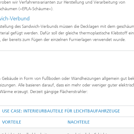
roben wir Verfahrensvarianten zur Herstellung und Verarbeitung von
lschäumen (»EPLA-Schäume«).
ich-Verbund
stellung des Sandwich-Verbunds müssen die Decklagen mit dem geschäu
erial gefügt werden. Dafür soll der gleiche thermoplastische Klebstoff ei
 der bereits zum Fügen der einzelnen Furnierlagen verwendet wurde.
im Gebäude in Form von Fußboden oder Wandheizungen allgemein gut be
zungen. Alle basieren darauf, dass ein mehr oder weniger guter elektrisc
 Wärme erzeugt. Derzeit gängige Flächenstrahler:
USE CASE: INTERIEURBAUTEILE FÜR LEICHTBAUFAHRZEUGE
VORTEILE
NACHTEILE