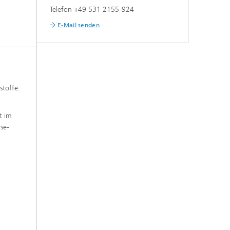
Telefon +49 531 2155-924
E-Mail senden
stoffe.
t im
se-