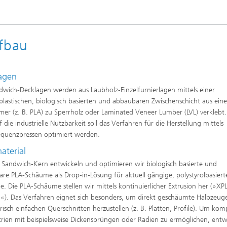
ufbau
agen
dwich-Decklagen werden aus Laubholz-Einzelfurnierlagen mittels einer
lastischen, biologisch basierten und abbaubaren Zwischenschicht aus ein
mer (z. B. PLA) zu Sperrholz oder Laminated Veneer Lumber (LVL) verklebt.
f die industrielle Nutzbarkeit soll das Verfahren für die Herstellung mittels
quenzpressen optimiert werden.
aterial
 Sandwich-Kern entwickeln und optimieren wir biologisch basierte und
re PLA-Schäume als Drop-in-Lösung für aktuell gängige, polystyrolbasiert
. Die PLA-Schäume stellen wir mittels kontinuierlicher Extrusion her (»XP
). Das Verfahren eignet sich besonders, um direkt geschäumte Halbzeug
isch einfachen Querschnitten herzustellen (z. B. Platten, Profile). Um kom
ien mit beispielsweise Dickensprüngen oder Radien zu ermöglichen, entw