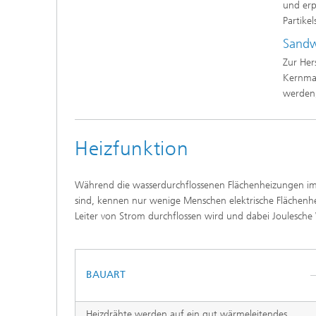
und erp
Partike
Sandw
Zur Her
Kernmat
werden,
Heizfunktion
Während die wasserdurchflossenen Flächenheizungen 
sind, kennen nur wenige Menschen elektrische Flächenhei
Leiter von Strom durchflossen wird und dabei Joulesche
BAUART
Heizdrähte werden auf ein gut wärmeleitendes