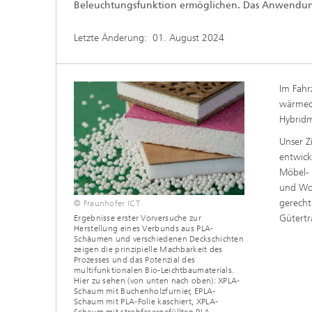
Beleuchtungsfunktion ermöglichen. Das Anwendung
Letzte Änderung:
01. August 2024
Im Fahr
wärmedä
Hybridm
Unser Z
entwick
Möbel- 
und Wo
gerecht
© Fraunhofer ICT
Gütert
Ergebnisse erster Vorversuche zur
Herstellung eines Verbunds aus PLA-
Schäumen und verschiedenen Deckschichten
zeigen die prinzipielle Machbarkeit des
Prozesses und das Potenzial des
multifunktionalen Bio-Leichtbaumaterials.
Hier zu sehen (von unten nach oben): XPLA-
Schaum mit Buchenholzfurnier, EPLA-
Schaum mit PLA-Folie kaschiert, XPLA-