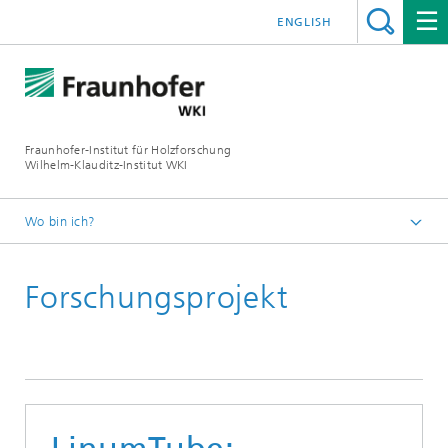
ENGLISH
Fraunhofer-Institut für Holzforschung
Wilhelm-Klauditz-Institut WKI
Wo bin ich?
Startseite
Forschungsprojekt
Referenzprojekte