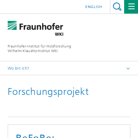
ENGLISH
Fraunhofer-Institut für Holzforschung
Wilhelm-Klauditz-Institut WKI
Wo bin ich?
Startseite
Forschungsprojekt
Referenzprojekte