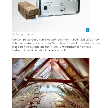
© Fraunhofer WKI
Die kompakte Gaschromatographie-Einheit »GC-FAIMS 2020« von
Schumann-Analytics dient als Grundlage für die Entwicklung eines
tragbaren Analysegeräts für
in-Situ
-Untersuchungen an mit
Holzschutzmittel kontaminiertem Altholz.