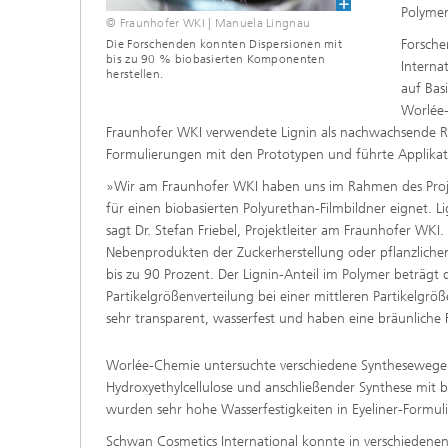
Polymer
© Fraunhofer WKI | Manuela Lingnau
Forsche
Die Forschenden konnten Dispersionen mit
bis zu 90 % biobasierten Komponenten
Interna
herstellen.
auf Bas
Worlée-
Fraunhofer WKI verwendete Lignin als nachwachsende Ro
Formulierungen mit den Prototypen und führte Applikatio
»Wir am Fraunhofer WKI haben uns im Rahmen des Projek
für einen biobasierten Polyurethan-Filmbildner eignet. L
sagt Dr. Stefan Friebel, Projektleiter am Fraunhofer W
Nebenprodukten der Zuckerherstellung oder pflanzlichen
bis zu 90 Prozent. Der Lignin-Anteil im Polymer beträgt 
Partikelgrößenverteilung bei einer mittleren Partikelgr
sehr transparent, wasserfest und haben eine bräunliche 
Worlée-Chemie untersuchte verschiedene Synthesewege fü
Hydroxyethylcellulose und anschließender Synthese mit 
wurden sehr hohe Wasserfestigkeiten in Eyeliner-Formul
Schwan Cosmetics International konnte in verschiedenen