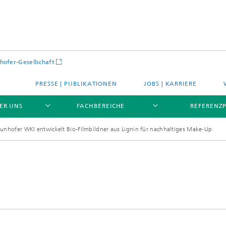
hofer-Gesellschaft
PRESSE | PUBLIKATIONEN
JOBS | KARRIERE
ER UNS
FACHBEREICHE
REFERENZ
aunhofer WKI entwickelt Bio-Filmbildner aus Lignin für nachhaltiges Make-Up
PROFIL