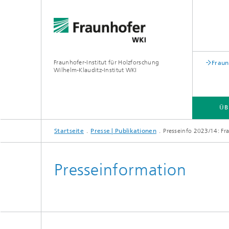
Fraunhofer-Institut für Holzforschung
Fraun
Wilhelm-Klauditz-Institut WKI
ÜB
Startseite
Presse | Publikationen
Presseinfo 2023/14: Fr
ÜBER UNS
FACHBEREICHE
Presseinformation
PROFIL
PROFIL
®
PROFIL
PROFIL