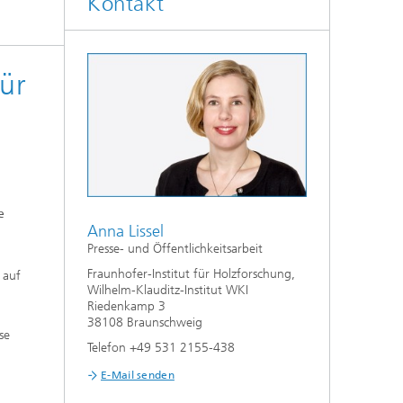
Kontakt
®
WKI | AKADEMIE
für
e
Anna Lissel
Presse- und Öffentlichkeitsarbeit
Fraunhofer-Institut für Holzforschung,
 auf
Wilhelm-Klauditz-Institut WKI
Riedenkamp 3
38108 Braunschweig
se
Telefon +49 531 2155-438
E-Mail senden