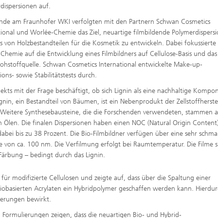
dispersionen auf.
nde am Fraunhofer WKI verfolgten mit den Partnern Schwan Cosmetics
tional und Worlée-Chemie das Ziel, neuartige filmbildende Polymerdispers
is von Holzbestandteilen für die Kosmetik zu entwickeln. Dabei fokussierte 
Chemie auf die Entwicklung eines Filmbildners auf Cellulose-Basis und das
hstoffquelle. Schwan Cosmetics International entwickelte Make-up-
ns- sowie Stabilitätstests durch.
ts mit der Frage beschäftigt, ob sich Lignin als eine nachhaltige Kompo
ignin, ein Bestandteil von Bäumen, ist ein Nebenprodukt der Zellstoffherste
KI. Weitere Synthesebausteine, die die Forschenden verwendeten, stammen 
 Ölen. Die finalen Dispersionen haben einen NOC (Natural Origin Content
dabei bis zu 38 Prozent. Die Bio-Filmbildner verfügen über eine sehr schma
öße von ca. 100 nm. Die Verfilmung erfolgt bei Raumtemperatur. Die Filme s
Färbung – bedingt durch das Lignin.
r modifizierte Cellulosen und zeigte auf, dass über die Spaltung einer
biobasierten Acrylaten ein Hybridpolymer geschaffen werden kann. Hierdu
ierungen bewirkt.
 Formulierungen zeigen, dass die neuartigen Bio- und Hybrid-