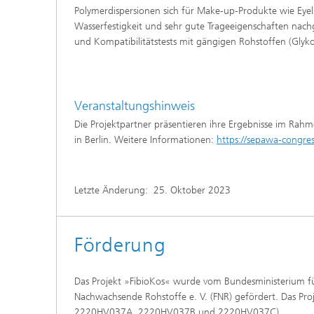
Polymerdispersionen sich für Make-up-Produkte wie Eyeli
Wasserfestigkeit und sehr gute Trageeigenschaften nach
und Kompatibilitätstests mit gängigen Rohstoffen (Glyk
Veranstaltungshinweis
Die Projektpartner präsentieren ihre Ergebnisse im R
in Berlin. Weitere Informationen:
https://sepawa-congre
Letzte Änderung:
25. Oktober 2023
Förderung
Das Projekt »FibioKos« wurde vom Bundesministerium fü
Nachwachsende Rohstoffe e. V. (FNR) gefördert. Das Proj
2220HV037A, 2220HV037B und 2220HV037C).