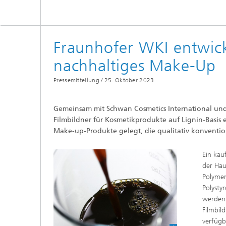
Fraunhofer WKI entwicke
nachhaltiges Make-Up
Pressemitteilung /
25. Oktober 2023
Gemeinsam mit Schwan Cosmetics International un
Filmbildner für Kosmetikprodukte auf Lignin-Basis 
Make-up-Produkte gelegt, die qualitativ konventio
Ein kau
der Hau
Polymer
Polysty
werden 
Filmbil
verfügb