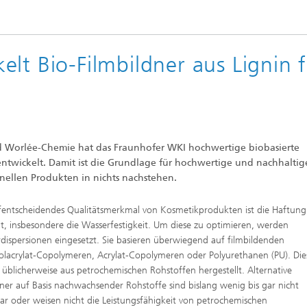
®
lt Bio-Filmbildner aus Lignin 
d Worlée-Chemie hat das Fraunhofer WKI hochwertige biobasierte
entwickelt. Damit ist die Grundlage für hochwertige und nachhaltig
nellen Produkten in nichts nachstehen.
fentscheidendes Qualitätsmerkmal von Kosmetikprodukten ist die Haftung
t, insbesondere die Wasserfestigkeit. Um diese zu optimieren, werden
dispersionen eingesetzt. Sie basieren überwiegend auf filmbildenden
rolacrylat-Copolymeren, Acrylat-Copolymeren oder Polyurethanen (PU). Die
üblicherweise aus petrochemischen Rohstoffen hergestellt. Alternative
dner auf Basis nachwachsender Rohstoffe sind bislang wenig bis gar nicht
ar oder weisen nicht die Leistungsfähigkeit von petrochemischen