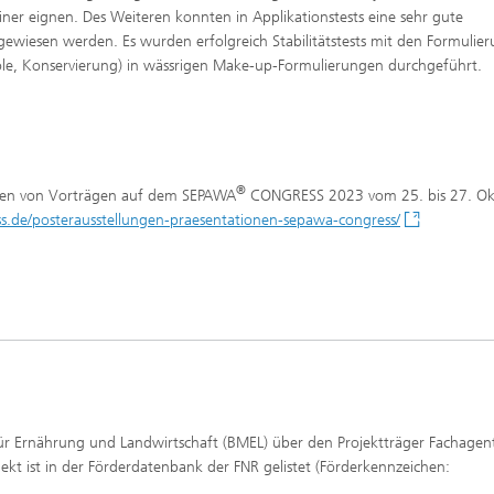
ner eignen. Des Weiteren konnten in Applikationstests eine sehr gute
gewiesen werden. Es wurden erfolgreich Stabilitätstests mit den Formulie
ole, Konservierung) in wässrigen Make-up-Formulierungen durchgeführt.
®
ahmen von Vorträgen auf dem SEPAWA
CONGRESS 2023 vom 25. bis 27. Ok
ss.de/posterausstellungen-praesentationen-sepawa-congress/
r Ernährung und Landwirtschaft (BMEL) über den Projektträger Fachagen
ekt ist in der Förderdatenbank der FNR gelistet (Förderkennzeichen: