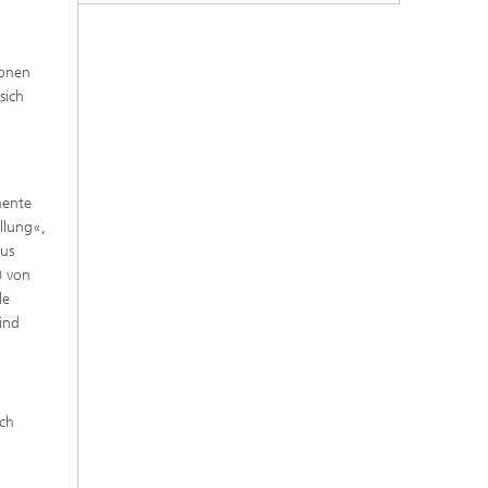
ionen
sich
nente
llung«,
aus
) von
le
ind
rch