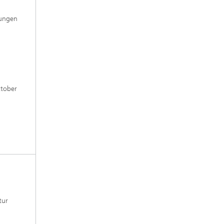
rungen
tober
tur